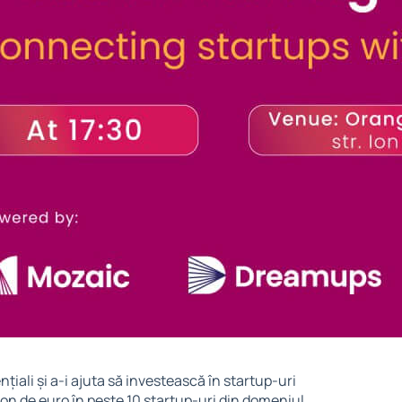
nțiali și a-i ajuta să investească în startup-uri
lion de euro în peste 10 startup-uri din domeniul