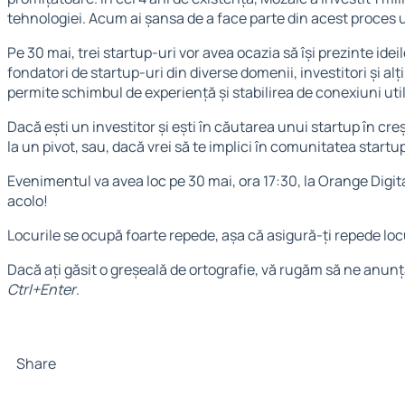
tehnologiei. Acum ai șansa de a face parte din acest proces 
Pe 30 mai, trei startup-uri vor avea ocazia să își prezinte ide
fondatori de startup-uri din diverse domenii, investitori și alț
permite schimbul de experiență și stabilirea de conexiuni util
Dacă ești un investitor și ești în căutarea unui startup în cr
la un pivot, sau, dacă vrei să te implici în comunitatea start
Evenimentul va avea loc pe 30 mai, ora 17:30, la Orange Digit
acolo!
Locurile se ocupă foarte repede, așa că asigură-ți repede locu
Dacă ați găsit o greșeală de ortografie, vă rugăm să ne anunț
Ctrl+Enter
.
Share