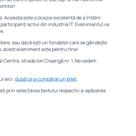
uimitor!
ile. Aceasta este o ocazie excelentă de a întâlni
i participanți activi din industria IT. Evenimentul va
e.
eștere, sau dacă ești un fondator care se gândește
up, acest eveniment este pentru tine!
al Centre, strada Ion Creangă nr. 1. Ne vedem
l aici:
după ce a cumpărat un bilet
.
ați prin selectarea textului respectiv și apăsarea