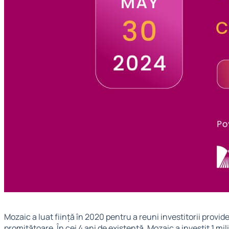
Mozaic a luat ființă în 2020 pentru a reuni investitorii provide
promițătoare. În cei 4 ani de existență, Mozaic a investit 1 mi