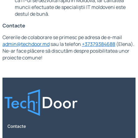
că IT-ul se dezvoltă rapid în Moldova, iar calitatea
muncii efectuate de specialiștii IT moldoveni este
destul de bună.
Contacte
Cererile de colaborare se primesc pe adresa de e-mail
admin@techdoor.md
sau la telefon
+37379384688
(Elena).
Ne-ar face plăcere să discutăm despre posibilitatea unor
proiecte comune!
Contacte