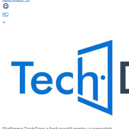
RO
Platforma TechDoor a fost creată pentru a consolida