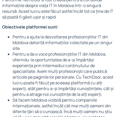
informațiile despre viața IT în Moldova într-o singură
resursă. Acest lucru este făcut astfel încât tot ce ține de IT
să poată fi găsit ușor și rapid.
Obiectivele platformei sunt:
Pentru a ajuta la dezvoltarea profesioniștilor IT din
Moldova datorită informațiilor colectate pe un singur
site.
Pentru a da o voce profesioniștilor IT din Moldova,
oferindu-le oportunitatea de a-și împărtăși
experiența prin intermediul conținutului de
specialitate. Avem mulți profesioniști care publică
articole pe paginile lor personale. Cu TechDoor, acest
lucru poate fi făcut pe aceeași platformă cu alți
experți, atât pentru a-și împărtăși cunoștințele, cât și
pentru a atrage noi cunoștințe de la alți experți.
Să facem Moldova vizibilă pentru companiile
internaționale, astfel încât cât mai mulți oameni din
diferite țări să o cunoască. Încă mulți oameni nu știu