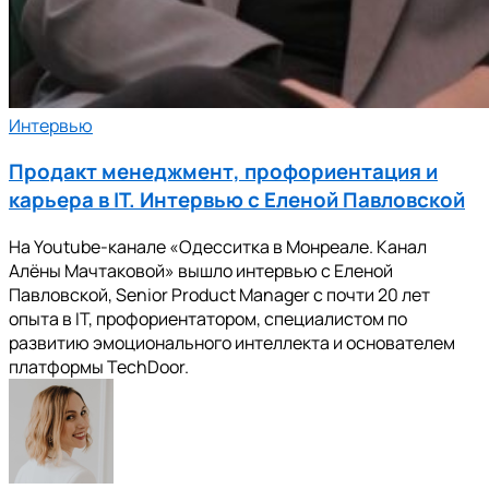
Интервью
Продакт менеджмент, профориентация и
карьера в IT. Интервью с Еленой Павловской
На Youtube-канале «Одесситка в Монреале. Канал
Алёны Мачтаковой» вышло интервью с Еленой
Павловской, Senior Product Manager с почти 20 лет
опыта в IT, профориентатором, специалистом по
развитию эмоционального интеллекта и основателем
платформы TechDoor.