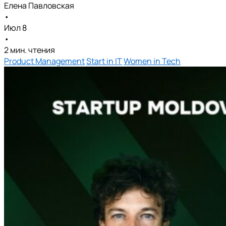
Елена Павловская
•
Июл 8
•
2 мин. чтения
Product Management
Start in IT
Women in Tech