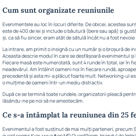
Cum sunt organizate reuniunile
Evenimentele au loc în locuri diferite. De obicei, acestea su
este de 400 de lei și include o băutură (bere sau apă) și gustă
și, ca să fiu sincer, eram atât de sătulă încât nu a fost nevo
La intrare, am primit o insignă cu un număr și o broșură de i
Aceasta descrie modul în care se desfășoară evenimentul și l
Fiecare masă este numerotată, sunt 4 runde în total, iar în fi
neadevărul. Am întâlnit oameni noi în fiecare rundă, aproa
precedentă și asta mi-a plăcut foarte mult. Networking-ul es
o mulțime de oameni într-un mediu distractiv.
După ce se termină toate rundele, organizatorii pleacă pentru
lăsându-ne pe noi să ne amestecăm.
Ce s-a întâmplat la reuniunea din 25 f
Evenimentul a fost susținut de mai mulți parteneri, precum 
quest rooms Кульмина✝️ор MD QuestRoom, brandul de îmbră