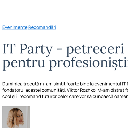
Evenimente
Recomandări
IT Party - petrecer
pentru profesioniști
Duminica trecută m-am simțit foarte bine la evenimentul IT Pa
fondatorul acestei comunități, Viktor Rozhko. M-am distrat f
cool și îl recomand tuturor celor care vor să cunoască oameni