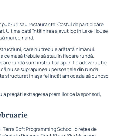
nt pub-uri sau restaurante. Costul de participare
ri. Ultima dată întâlnirea a avut loc în Lake House
ie să mai comand.
nstrucțiuni, care nu trebuie arătată nimănui.
a ce masă trebuie să stau în fiecare rundă.
ecare rundă sunt instruit să spun fie adevărul, fie
pe că nu se suprapuneau persoanele din runda
te structurat în așa fel încât am ocazia să cunosc
 a pregăti extragerea premiilor de la sponsori,
ebruarie
S-Terra Soft Programming School, o rețea de
căminte PersonalPrint.Store, Sky Massage