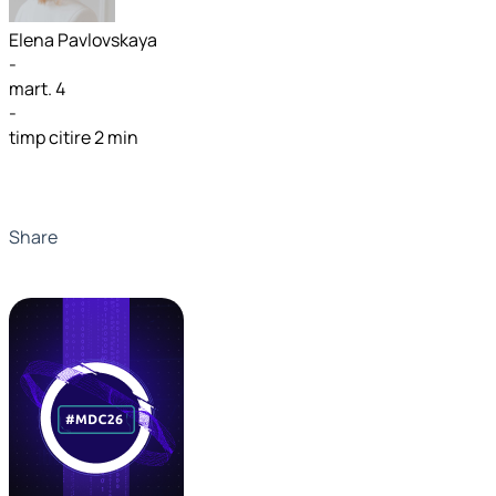
Elena Pavlovskaya
-
mart. 4
-
timp citire 2 min
Share