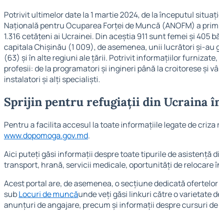
Potrivit ultimelor date la 1 martie 2024, de la începutul situ
Națională pentru Ocuparea Forței de Muncă (ANOFM) a primit 
1.316 cetățeni ai Ucrainei. Din aceștia 911 sunt femei și 405 bă
capitala Chișinău (1 009), de asemenea, unii lucrători și-au 
(63) și în alte regiuni ale țării. Potrivit informațiilor furniz
profesii: de la programatori și ingineri până la croitorese și v
instalatori și alți specialiști.
Sprijin pentru refugiații din Ucraina 
Pentru a facilita accesul la toate informațiile legate de criza 
www.dopomoga.gov.md
.
Aici puteți găsi informații despre toate tipurile de asistență d
transport, hrană, servicii medicale, oportunități de relocare î
Acest portal are, de asemenea, o secțiune dedicată ofertelor
sub
Locuri de muncă
unde veți găsi linkuri către o varietate d
anunțuri de angajare, precum și informații despre cursuri de