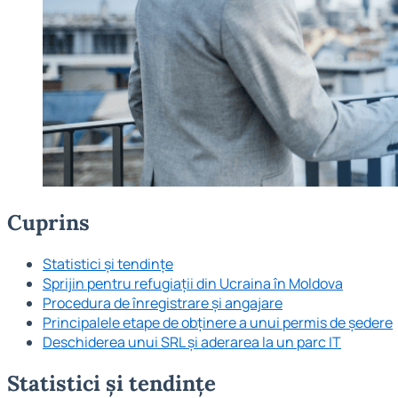
Cuprins
Statistici și tendințe
Sprijin pentru refugiații din Ucraina în Moldova
Procedura de înregistrare și angajare
Principalele etape de obținere a unui permis de ședere
Deschiderea unui SRL și aderarea la un parc IT
Statistici și tendințe