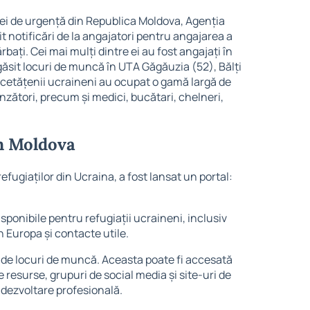
ației de urgență din Republica Moldova, Agenția
notificări de la angajatori pentru angajarea a
rbați. Cei mai mulți dintre ei au fost angajați în
găsit locuri de muncă în UTA Găgăuzia (52), Bălți
ate, cetățenii ucraineni au ocupat o gamă largă de
ânzători, precum și medici, bucătari, chelneri,
în Moldova
refugiaților din Ucraina, a fost lansat un portal:
isponibile pentru refugiații ucraineni, inclusiv
n Europa și contacte utile.
 de locuri de muncă. Aceasta poate fi accesată
e resurse, grupuri de social media și site-uri de
 dezvoltare profesională.