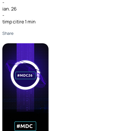
-
ian. 26
-
timp citire 1 min
Share