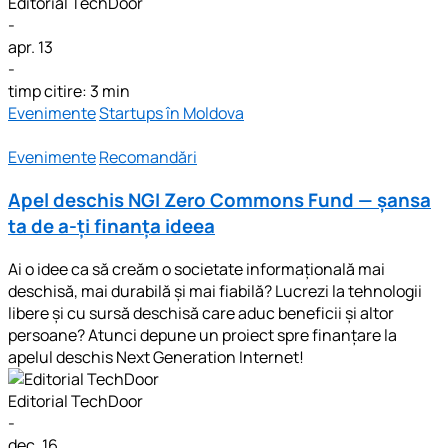
Editorial TechDoor
-
apr. 13
-
timp citire: 3 min
Evenimente
Startups în Moldova
Evenimente
Recomandări
Apel deschis NGI Zero Commons Fund — șansa
ta de a-ți finanța ideea
Ai o idee ca să creăm o societate informațională mai
deschisă, mai durabilă și mai fiabilă? Lucrezi la tehnologii
libere și cu sursă deschisă care aduc beneficii și altor
persoane? Atunci depune un proiect spre finanțare la
apelul deschis Next Generation Internet!
Editorial TechDoor
-
dec. 16