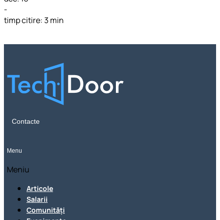
-
timp citire: 3 min
Contacte
Menu
Meniu
Articole
Salarii
Comunități