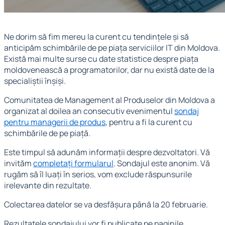
Ne dorim să fim mereu la curent cu tendințele și să
anticipăm schimbările de pe piața serviciilor IT din Moldova.
Există mai multe surse cu date statistice despre piața
moldovenească a programatorilor, dar nu există date de la
specialiștii înșiși.
Comunitatea de Management al Produselor din Moldova a
organizat al doilea an consecutiv evenimentul
sondaj
pentru managerii de produs
, pentru a fi la curent cu
schimbările de pe piață.
Este timpul să adunăm informații despre dezvoltatori. Vă
invităm
completați formularul
. Sondajul este anonim. Vă
rugăm să îl luați în serios, vom exclude răspunsurile
irelevante din rezultate.
Colectarea datelor se va desfășura până la 20 februarie.
Rezultatele sondajului vor fi publicate pe paginile