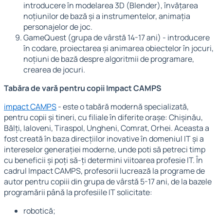
introducere în modelarea 3D (Blender), învățarea
noțiunilor de bază și a instrumentelor, animația
personajelor de joc.
GameQuest (grupa de vârstă 14-17 ani) - introducere
în codare, proiectarea și animarea obiectelor în jocuri,
noțiuni de bază despre algoritmii de programare,
crearea de jocuri.
Tabăra de vară pentru copii Impact CAMPS
impact CAMPS
- este o tabără modernă specializată,
pentru copii și tineri, cu filiale în diferite orașe: Chișinău,
Bălți, Ialoveni, Tiraspol, Ungheni, Comrat, Orhei. Aceasta a
fost creată în baza direcțiilor inovative în domeniul IT și a
intereselor generației moderne, unde poti să petreci timp
cu beneficii și poți să-ți determini viitoarea profesie IT. În
cadrul Impact CAMPS, profesorii lucrează la programe de
autor pentru copiii din grupa de vârstă 5-17 ani, de la bazele
programării până la profesiile IT solicitate:
robotică;