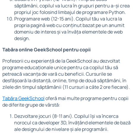
săptămâni, copilul va lucra în grupuri pentru a-și crea
propriul joc folosind limbajul de programare Python.
Programare web (12-15 ani). Copilul tău va lucra la
propria pagină web cu conținut bazat pe un anumit
domeniu de interes și va învăța elementele de web
design.
Tabăra online GeekSchool pentru copii
Profesorii cu experiență de la GeekSchool au dezvoltat
programe educaționale unice pentru ca copilul tău să
petreacă vacanța de vară cu beneficii. Cursurile se
desfășoară la distanță, online, timp de două săptămâni, în
zilele din timpul săptămânii (11 cursuri a câte 2 ore fiecare).
Tabăra GeekSchool
oferă mai multe programe pentru copii
de diferite grupe de vârstă:
Dezvoltare jocuri (8-11 ani). Copilul își va încerca
norocul ca developer 3D, învățând elementele de bază
ale designului de nivelare și ale programării.