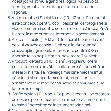
Acest joc va stimula gândirea logică, va dezvolta
atenția, creativitatea și capacitatea de a gândi
rațional.
Video creativ și Social Media (10 - 12 ani). Programul
este conceput pentru copiii pasionați de fotografie și
video, precum și pentru cei care doresc să înceapă să
lucreze în mod creativ și interactiv în acest domeniu.
Aplicații mobile (10-13 ani). În cadrul taberei de vară,
copilul va avea ocazia unică de a învăța cum să
creeze aplicații mobile interesante pentru iOS și
Android folosind platforma inovatoare Thunkable.
Producții de teatru (10-13 ani). Programul oferă
posibilitatea de a învăța copilul cum să transmită un
mesaj prin artă, să înțeleagă mai bine mecanismul
gândirii și al comportamentului, să gestioneze
sentimentele în mod constructiv, să comunice și să
lucreze în echipă.
Grafic design (11-14 ani). Se pune accentul pe crearea
de desene pentru tipărirea pe articole vestimentare,
folosind Photoshop ca instrument principal.
Codare în Python (12-14 ani). Timp de două