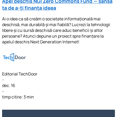
Apel deschis NGI Zero Commons Fund — șansa
ta de a-ți finanța ideea
Ai o idee ca să creăm o societate informațională mai
deschisă, mai durabilă și mai fiabilă? Lucrezi la tehnologii
libere și cu sursă deschisă care aduc beneficii și altor
persoane? Atunci depune un proiect spre finanțare la
apelul deschis Next Generation Internet!
Editorial TechDoor
-
dec. 16
-
timp citire: 3 min