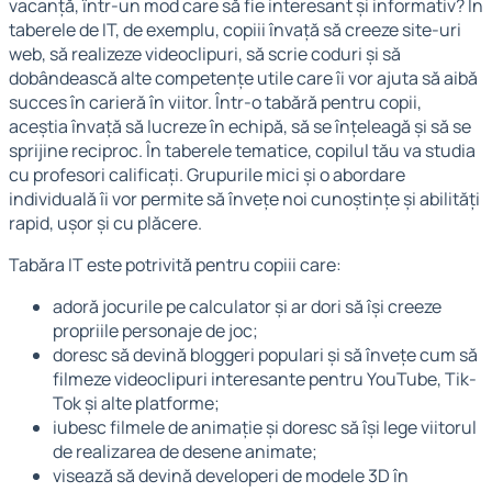
vacanță, într-un mod care să fie interesant și informativ? În
taberele de IT, de exemplu, copiii învață să creeze site-uri
web, să realizeze videoclipuri, să scrie coduri și să
dobândească alte competențe utile care îi vor ajuta să aibă
succes în carieră în viitor. Într-o tabără pentru copii,
aceștia învață să lucreze în echipă, să se înțeleagă și să se
sprijine reciproc. În taberele tematice, copilul tău va studia
cu profesori calificați. Grupurile mici și o abordare
individuală îi vor permite să învețe noi cunoștințe și abilități
rapid, ușor și cu plăcere.
Tabăra IT este potrivită pentru copiii care:
adoră jocurile pe calculator și ar dori să își creeze
propriile personaje de joc;
doresc să devină bloggeri populari și să învețe cum să
filmeze videoclipuri interesante pentru YouTube, Tik-
Tok și alte platforme;
iubesc filmele de animație și doresc să își lege viitorul
de realizarea de desene animate;
visează să devină developeri de modele 3D în