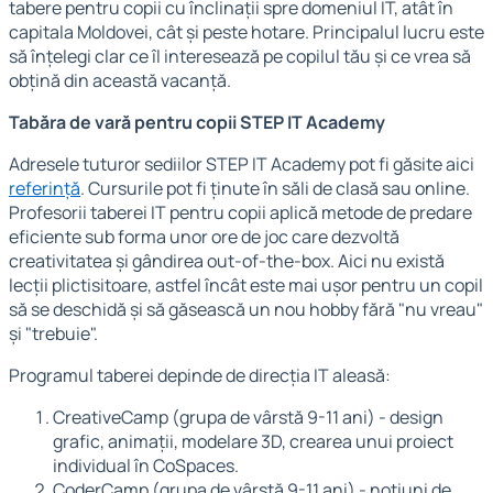
tabere pentru copii cu înclinații spre domeniul IT, atât în
capitala Moldovei, cât și peste hotare. Principalul lucru este
să înțelegi clar ce îl interesează pe copilul tău și ce vrea să
obțină din această vacanță.
Tabăra de vară pentru copii STEP IT Academy
Adresele tuturor sediilor STEP IT Academy pot fi găsite aici
referință
. Cursurile pot fi ținute în săli de clasă sau online.
Profesorii taberei IT pentru copii aplică metode de predare
eficiente sub forma unor ore de joc care dezvoltă
creativitatea și gândirea out-of-the-box. Aici nu există
lecții plictisitoare, astfel încât este mai ușor pentru un copil
să se deschidă și să găsească un nou hobby fără "nu vreau"
și "trebuie".
Programul taberei depinde de direcția IT aleasă:
CreativeCamp (grupa de vârstă 9-11 ani) - design
grafic, animații, modelare 3D, crearea unui proiect
individual în CoSpaces.
CoderCamp (grupa de vârstă 9-11 ani) - noțiuni de