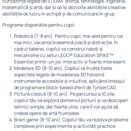
cunoștințe legate de STEAM: știință, tehnologie, inginerie,
matematică și artă, dar și să își dezvolte abilitățile creative,
abilitățile de lucru în echipă și de comunicare în grup.
Programe disponibile pentru copii:
Robotică (7-8 ani). Pentru copii, mai ales pentru cei
mai mici, vacanța înseamnă joacă și distracție. În
cadrul taberei, copilul va construi roboți și
mecanisme cu setul LEGO® Education SPIKE™
Essential printr-un joc interactiv și foarte interesant.
Modelare 3D (8-10 ani). Copilul va învăța toate
aspectele legate de modelarea 3D folosind
instrumente accesibile și intuitive, aplicând limbajul
de programare block-based oferit de TynkerCAD.
Pictură clasică (8-10 ani). Pe parcursul a 10 zile,
copilul tău va explora domeniul picturii și va descoperi
tehnici simple, dar foarte utile, care îl vor ajuta să
creeze opere de artă frumoase.
Brain game (8-10 ani). Copilul tău va rezolva probleme
complexe prin experimente și activități practice.