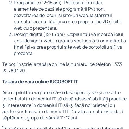
Programare (12-15 ani). Profesorii introduc
elementele de bază ale programării Python,
dezvoltarea de jocuri și site-uri web, la sfârșitul
cursului, copilul tău își va crea propriul joc 2D și site
web cu o prezentare.
Design digital (12-15 ani). Copilul tău va încerca rolul
unui designer web în grafică vectorială și animație. La
final, își va crea propriul site web de portofoliu și îl va
prezenta.
Te poți înscrie la tabăra online la numărul de telefon +373
22 780 220.
Tabăra de vară online IUCOSOFT IT
Aici copilul tău va putea să-și descopere și să-și dezvolte
potențialul în domeniul IT, să dobândească abilități practice
și interesante în domeniul IT, să-și facă noi prieteni cu
aceleași interese în domeniul IT. Durata cursului este de 3
săptămâni, grupa de vârstă 11-17 ani.
În tabăra online, copilul va întâlni o varietate de tehnologii,