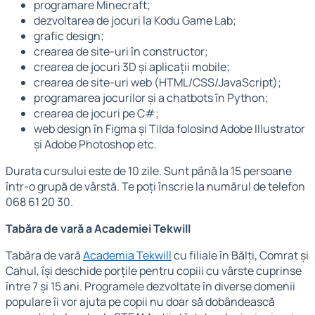
programare Minecraft;
dezvoltarea de jocuri la Kodu Game Lab;
grafic design;
crearea de site-uri în constructor;
crearea de jocuri 3D și aplicații mobile;
crearea de site-uri web (HTML/CSS/JavaScript);
programarea jocurilor și a chatbots în Python;
crearea de jocuri pe C#;
web design în Figma și Tilda folosind Adobe Illustrator
și Adobe Photoshop etc.
Durata cursului este de 10 zile. Sunt până la 15 persoane
într-o grupă de vârstă. Te poți înscrie la numărul de telefon
068 61 20 30.
Tabăra de vară a Academiei Tekwill
Tabăra de vară
Academia Tekwill
cu filiale în Bălți, Comrat și
Cahul, își deschide porțile pentru copiii cu vârste cuprinse
între 7 și 15 ani. Programele dezvoltate în diverse domenii
populare îi vor ajuta pe copii nu doar să dobândească