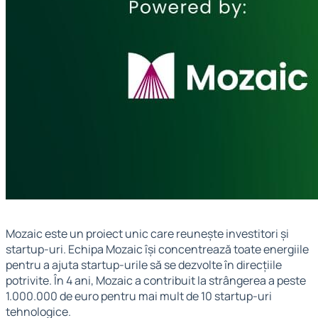
Mozaic este un proiect unic care reunește investitori și
startup-uri. Echipa Mozaic își concentrează toate energiile
pentru a ajuta startup-urile să se dezvolte în direcțiile
potrivite. În 4 ani, Mozaic a contribuit la strângerea a peste
1.000.000 de euro pentru mai mult de 10 startup-uri
tehnologice.