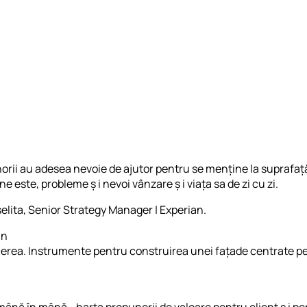
norii au adesea nevoie de ajutor pentru se menține la suprafață
e este, probleme ș i nevoi vânzare ș i viața sa de zi cu zi.
selita, Senior Strategy Manager | Experian.
an
acerea. Instrumente pentru construirea unei fațade centrate pe
nă în mână - harta propunerii de valoare pentru client ș i per