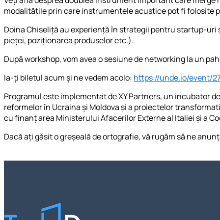
modalitățile prin care instrumentele acustice pot fi folosite
Doina Chiseliță au experiență în strategii pentru startup-uri 
pieței, poziționarea produselor etc.).
După workshop, vom avea o sesiune de networking la un pahar
Ia-ți biletul acum și ne vedem acolo:
https://unde.io/event/2
Programul este implementat de XY Partners, un incubator de 
reformelor în Ucraina și Moldova și a proiectelor transformat
cu finanț area Ministerului Afacerilor Externe al Italiei și a 
Dacă ați găsit o greșeală de ortografie, vă rugăm să ne anunț