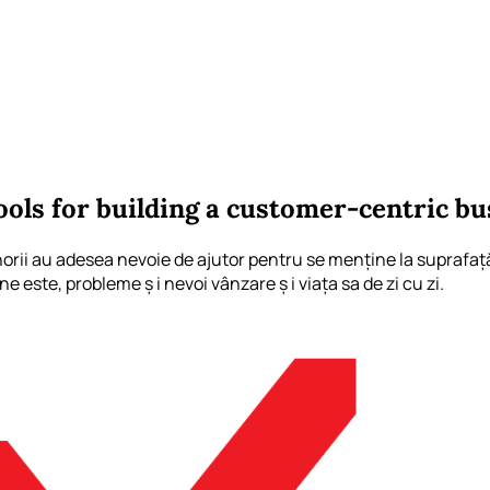
ols for building a customer-centric bu
norii au adesea nevoie de ajutor pentru se menține la suprafață
e este, probleme ș i nevoi vânzare ș i viața sa de zi cu zi.