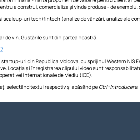
 pentru a construi, comercializa și vinde produse - de exemplu
și scaleup-uri tech/fintech (analize de vânzări, analize ale com
 de vin. Gustările sunt din partea noastră.
77
startup-uri din Republica Moldova, cu sprijinul Western NIS 
ive. Locația ș i înregistrarea clipului video sunt responsabilit
Cooperativei Internaț ionale de Mediu (ICE).
ați selectând textul respectiv și apăsând pe
Ctrl+Introducere
.