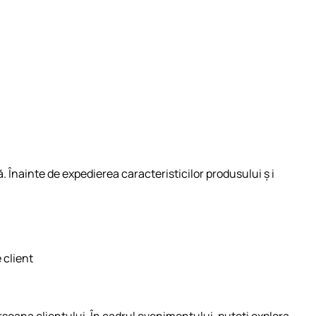
. Înainte de expedierea caracteristicilor produsului ș i
 client
soana clientului. În cadrul evenimentului, puteți explora