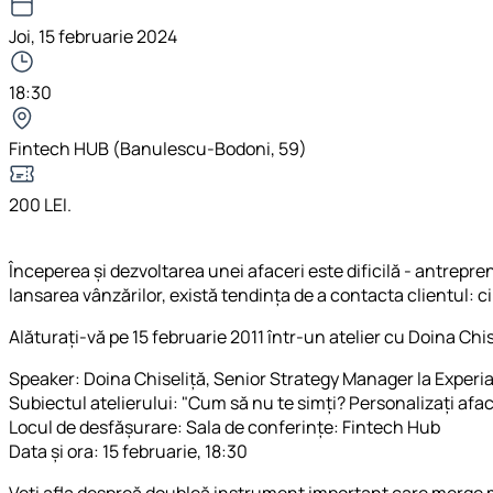
Joi, 15 februarie 2024
18:30
Fintech HUB (Banulescu-Bodoni, 59)
200 LEI.
Începerea și dezvoltarea unei afaceri este dificilă - antrepre
lansarea vânzărilor, există tendința de a contacta clientul: cin
Alăturați-vă pe 15 februarie 2011 într-un atelier cu Doina Chi
Speaker: Doina Chiseliță, Senior Strategy Manager la Experi
Subiectul atelierului: "Cum să nu te simți? Personalizați af
Locul de desfășurare: Sala de conferințe: Fintech Hub
Data și ora: 15 februarie, 18:30
Veți afla despreă doubleă instrument important care merge mâ