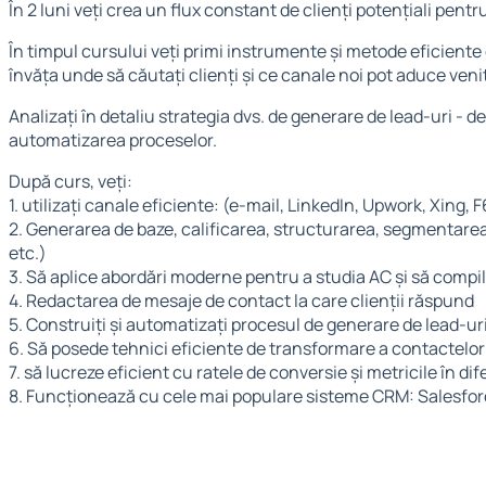
În 2 luni veți crea un flux constant de clienți potențiali pent
În timpul cursului veți primi instrumente și metode eficiente c
învăța unde să căutați clienți și ce canale noi pot aduce ven
Analizați în detaliu strategia dvs. de generare de lead-uri - d
automatizarea proceselor.
După curs, veți:
1. utilizați canale eficiente: (e-mail, LinkedIn, Upwork, Xing,
2. Generarea de baze, calificarea, structurarea, segmentarea
etc.)
3. Să aplice abordări moderne pentru a studia AC și să compil
4. Redactarea de mesaje de contact la care clienții răspund
5. Construiți și automatizați procesul de generare de lead-uri
6. Să posede tehnici eficiente de transformare a contactelor re
7. să lucreze eficient cu ratele de conversie și metricile în di
8. Funcționează cu cele mai populare sisteme CRM: Salesfor