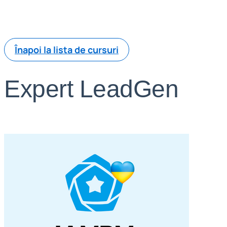
Înapoi la lista de cursuri
Expert LeadGen