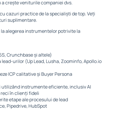
ru a crește veniturile companiei dvs.
u cazuri practice de la specialiști de top. Veți
ituri suplimentare.
e la alegerea instrumentelor potrivite la
 F6S, Crunchbase și altele)
 lead-urilor (Up Lead, Lusha, Zoominfo, Apollo.io
eze ICP calitative și Buyer Persona
 utilizând instrumente eficiente, inclusiv AI
ci în clienți fideli
ferite etape ale procesului de lead
ce, Pipedrive, HubSpot