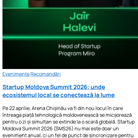
Evenimente
Recomandări
Startup Moldova Summit 2026: unde
ecosistemul local se conectează la lume
Pe 22 aprilie, Arena Chișinău va fi din nou locul în care
întreaga piață tehnologică moldovenească se micșorează
pentru o zi și simultan se extinde la o scară globală. Startup
Moldova Summit 2026 (SMS26) nu mai este doar un
eveniment anual, ci un fel de punct de sincronizare pentru