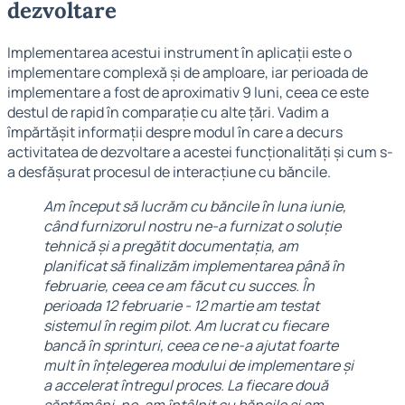
dezvoltare
Implementarea acestui instrument în aplicații este o
implementare complexă și de amploare, iar perioada de
implementare a fost de aproximativ 9 luni, ceea ce este
destul de rapid în comparație cu alte țări. Vadim a
împărtășit informații despre modul în care a decurs
activitatea de dezvoltare a acestei funcționalități și cum s-
a desfășurat procesul de interacțiune cu băncile.
Am început să lucrăm cu băncile în luna iunie,
când furnizorul nostru ne-a furnizat o soluție
tehnică și a pregătit documentația, am
planificat să finalizăm implementarea până în
februarie, ceea ce am făcut cu succes. În
perioada 12 februarie - 12 martie am testat
sistemul în regim pilot. Am lucrat cu fiecare
bancă în sprinturi, ceea ce ne-a ajutat foarte
mult în înțelegerea modului de implementare și
a accelerat întregul proces. La fiecare două
săptămâni, ne-am întâlnit cu băncile și am