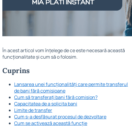
În acest articol vom înțelege de ce este necesară această
funcționalitate și cum să o folosim.
Cuprins
Lansarea unei funcționalități care permite transferul
de bani fără comisioane
Cum să transferați bani fără comision?
Capacitatea de a solicita bani
Limite de transfer
Cum s-a desfășurat procesul de dezvoltare
Cum se activează această funcție