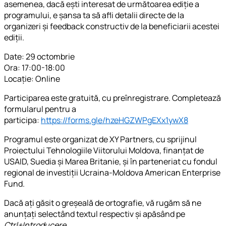
asemenea, dacă ești interesat de următoarea ediție a
programului, e șansa ta să afli detalii directe de la
organizeri și feedback constructiv de la beneficiarii acestei
ediții.
Date: 29 octombrie
Ora: 17:00-18:00
Locație: Online
Participarea este gratuită, cu preînregistrare. Completează
formularul pentru a
participa:
https://forms.gle/hzeHGZWPgEXx1ywX8
Programul este organizat de XY Partners, cu sprijinul
Proiectului Tehnologiile Viitorului Moldova, finanțat de
USAID, Suedia și Marea Britanie, și în parteneriat cu fondul
regional de investiții Ucraina-Moldova American Enterprise
Fund.
Dacă ați găsit o greșeală de ortografie, vă rugăm să ne
anunțați selectând textul respectiv și apăsând pe
Ctrl+Introducere
.