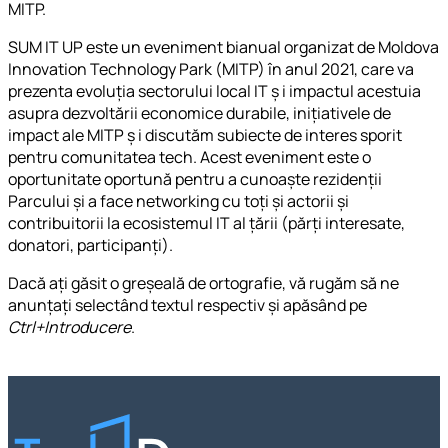
MITP.
SUM IT UP este un eveniment bianual organizat de Moldova
Innovation Technology Park (MITP) în anul 2021, care va
prezenta evoluția sectorului local IT ș i impactul acestuia
asupra dezvoltării economice durabile, inițiativele de
impact ale MITP ș i discutăm subiecte de interes sporit
pentru comunitatea tech. Acest eveniment este o
oportunitate oportună pentru a cunoaște rezidenții
Parcului și a face networking cu toți și actorii și
contribuitorii la ecosistemul IT al țării (părți interesate,
donatori, participanți).
Dacă ați găsit o greșeală de ortografie, vă rugăm să ne
anunțați selectând textul respectiv și apăsând pe
Ctrl+Introducere
.