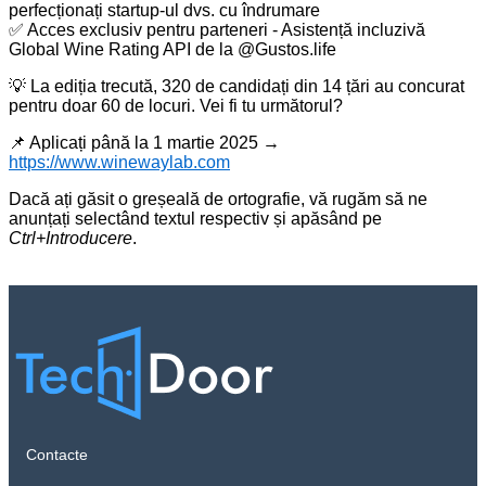
perfecționați startup-ul dvs. cu îndrumare
✅ Acces exclusiv pentru parteneri - Asistență incluzivă
Global Wine Rating API de la @Gustos.life
💡 La ediția trecută, 320 de candidați din 14 țări au concurat
pentru doar 60 de locuri. Vei fi tu următorul?
📌 Aplicați până la 1 martie 2025 →
https://www.winewaylab.com
Dacă ați găsit o greșeală de ortografie, vă rugăm să ne
anunțați selectând textul respectiv și apăsând pe
Ctrl+Introducere
.
Contacte