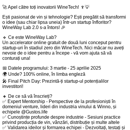
🚀 Apel către toți inovatorii WineTech! 🍷💡
Ești pasionat de vin și tehnologie? Ești pregătit să transformi
o idee (sau chiar lipsa uneia) într-un startup înfloritor?
WineWay Lab 2.0 s-a întors! 🎉
🔹 Ce este WineWay Lab?
Un accelerator online gratuit de două luni conceput pentru
startup-uri în stadiul zero din WineTech. Nici măcar nu aveți
nevoie de o idee pentru a începe - vă vom ajuta să vă
conturați una!
📅 Datele programului: 3 martie - 25 aprilie 2025
🌍 Unde? 100% online, în limba engleză
🎤 Final Pitch Day: Prezintă-ți startup-ul potențialilor
investitori!
🔸 De ce să vă înscrieți?
✅ Expert Mentorship - Perspective de la profesioniști în
domeniul venture, lideri din industria vinului & Winno, și
echipele @Gustos.life
✅ Cunoștințe profunde despre industrie - Sesiuni practice
privind producția de vin, vânzări, distribuție și multe altele
✅ Validarea ideilor și formarea echipei - Dezvoltați, testați și