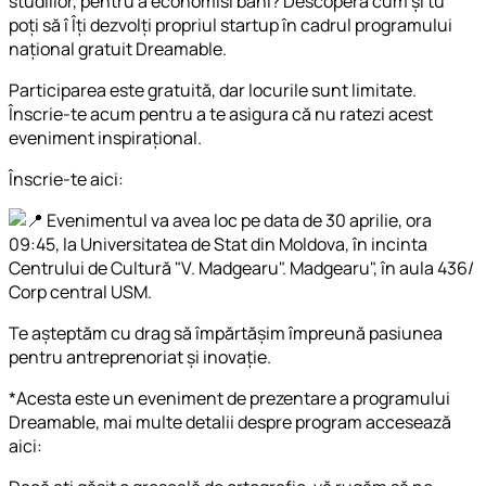
studiilor, pentru a economisi bani? Descoperă cum și tu
poți să î Îți dezvolți propriul startup în cadrul programului
național gratuit Dreamable.
Participarea este gratuită, dar locurile sunt limitate.
Înscrie-te acum pentru a te asigura că nu ratezi acest
eveniment inspirațional.
Înscrie-te aici:
Evenimentul va avea loc pe data de 30 aprilie, ora
09:45, la Universitatea de Stat din Moldova, în incinta
Centrului de Cultură "V. Madgearu". Madgearu", în aula 436/
Corp central USM.
Te așteptăm cu drag să împărtășim împreună pasiunea
pentru antreprenoriat și inovație.
*Acesta este un eveniment de prezentare a programului
Dreamable, mai multe detalii despre program accesează
aici: