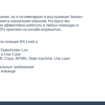
ания, но и оптимизирует и выстраивает бизнес-
изнеса наилучшим образом. На курсе мы
им эффективно работать в любых командах и
70% практики на онлайн-воркшопах.
 на позиции BA Lead-а
takeholder List
y и Use Case
L Class, BPMN, State machine, Use case
нальные требования
в команде