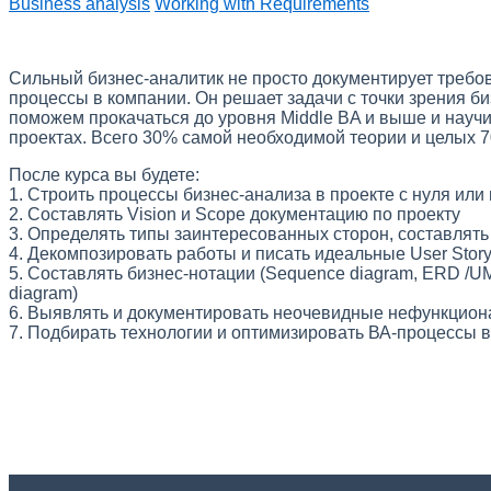
Business analysis
Working with Requirements
Сильный бизнес-аналитик не просто документирует требов
процессы в компании. Он решает задачи с точки зрения б
поможем прокачаться до уровня Middle BA и выше и науч
проектах. Всего 30% самой необходимой теории и целых 
После курса вы будете:
1. Строить процессы бизнес-анализа в проекте с нуля или
2. Составлять Vision и Scope документацию по проекту
3. Определять типы заинтересованных сторон, составлять S
4. Декомпозировать работы и писать идеальные User Stor
5. Составлять бизнес-нотации (Sequence diagram, ERD /UM
diagram)
6. Выявлять и документировать неочевидные нефункцио
7. Подбирать технологии и оптимизировать ВА-процессы 