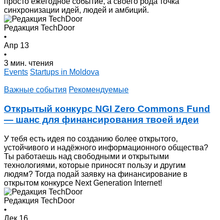
просто ежегодное событие, а своего рода точка
синхронизации идей, людей и амбиций.
Редакция TechDoor
•
Апр 13
•
3 мин. чтения
Events
Startups in Moldova
Важные события
Рекомендуемые
Открытый конкурс NGI Zero Commons Fund
— шанс для финансирования твоей идеи
У тебя есть идея по созданию более открытого,
устойчивого и надёжногo информационного общества?
Ты работаешь над свободными и открытыми
технологиями, которые приносят пользу и другим
людям? Тогда подай заявку на финансирование в
открытом конкурсе Next Generation Internet!
Редакция TechDoor
•
Дек 16