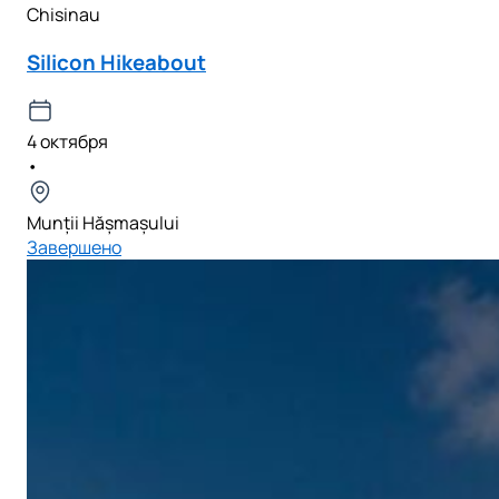
Chisinau
Silicon Hikeabout
4 октября
•
Munții Hășmașului
Завершено