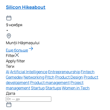
Silicon Hikeabout
9 ноября
•
Munții Hășmașului
Еще больше
Filter
Apply filter
Теги
AI
Artificial Intelligence
Entrepreneurship
Fintech
Gamedev
Networking
Pitch
Product Design
Product
development
Product management
Project
management
Startup
Startups
Women in Tech
Дата