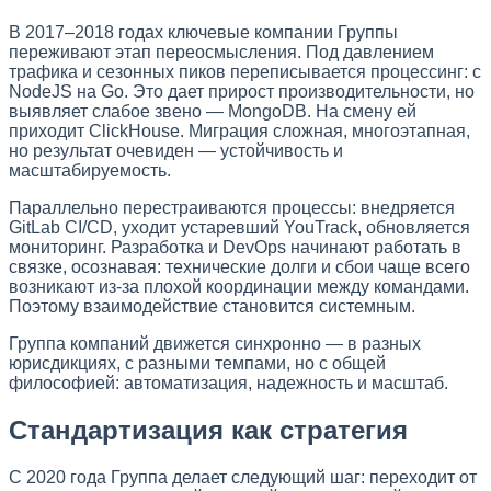
В 2017–2018 годах ключевые компании Группы
переживают этап переосмысления. Под давлением
трафика и сезонных пиков переписывается процессинг: с
NodeJS на Go. Это дает прирост производительности, но
выявляет слабое звено — MongoDB. На смену ей
приходит ClickHouse. Миграция сложная, многоэтапная,
но результат очевиден — устойчивость и
масштабируемость.
Параллельно перестраиваются процессы: внедряется
GitLab CI/CD, уходит устаревший YouTrack, обновляется
мониторинг. Разработка и DevOps начинают работать в
связке, осознавая: технические долги и сбои чаще всего
возникают из-за плохой координации между командами.
Поэтому взаимодействие становится системным.
Группа компаний движется синхронно — в разных
юрисдикциях, с разными темпами, но с общей
философией: автоматизация, надежность и масштаб.
Стандартизация как стратегия
С 2020 года Группа делает следующий шаг: переходит от