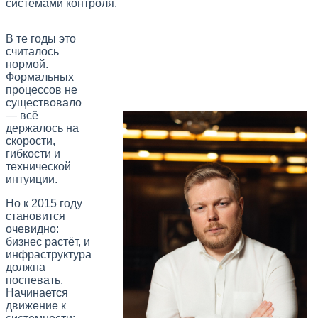
системами контроля.
В те годы это
считалось
нормой.
Формальных
процессов не
существовало
— всё
держалось на
скорости,
гибкости и
технической
интуиции.
Но к 2015 году
становится
очевидно:
бизнес растёт, и
инфраструктура
должна
поспевать.
Начинается
движение к