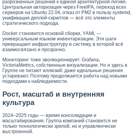
разрозненных решений к единой архитектурной логике.
Центральная авторизация через FreeIPA, переход всех
серверов на Ubuntu 22.04, отказ от PM2 в пользу systemd,
унификация деплой-скриптов — всё это элементы
стратегического подхода.
Docker становится основой сборки, YAML —
универсальным языком инвентаризации. Эти шаги
превращают инфраструктуру в систему, в которой всё
взаимосвязано и прозрачно.
Мониторинг тоже эволюционирует: Grafana,
VictoriaMetrics, собственные визуализации. Но и здесь в
Группе не питают иллюзий: даже идеальные решения
устаревают. Поэтому продолжается работа над новыми
подходами к наблюдаемости.
Рост, масштаб и внутренняя
культура
2024–2025 годы — время консолидации и
масштабирования. Группа компаний становится не
только технологически зрелой, но и управленчески
выстроенной.