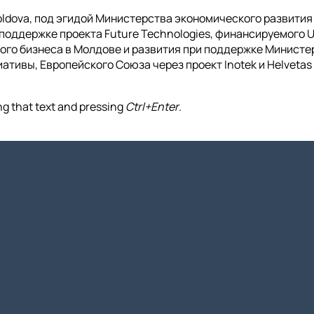
ldova, под эгидой Министерства экономического развити
и поддержке проекта Future Technologies, финансируемого
лого бизнеса в Молдове и развития при поддержке Минист
тивы, Европейского Союза через проект Inotek и Helveta
ing that text and pressing
Ctrl+Enter
.