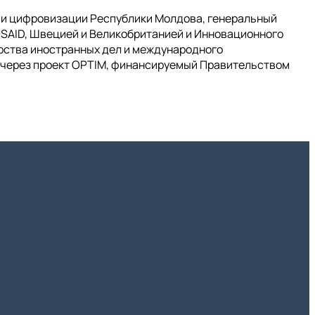
я и цифровизации Республики Молдова, генеральный
 USAID, Швецией и Великобританией и Инновационного
ерства иностранных дел и международного
s через проект OPTIM, финансируемый Правительством