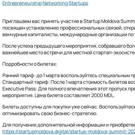
Entrepreneurship
Networking
Startups
Приглашаем вас принять участие в Startup Moldova Summ
посвящен установлению профессиональных связей, открыт
венчурные капиталисты, международные организации по
После успеха предыдущего мероприятия, собравшего более
важнейшее место встречи для местной стартап-экосисте
Подробности о билетах:
Ранний тариф: до 1 марта воспользуйтесь специальным п
Стандартный тариф: После 1 марта стоимость билетов во
Executive Pass: Для полного впечатления этот пропуск п
мероприятия. Цена билета составляет 2000 MDL.
Билеты доступны для покупки уже сейчас. Воспользуйтес
оптимизировать свою бизнес-стратегию.
Для получения дополнительной информации и приобретени
https://startupmoldova.digital/startup-moldova-summit-20