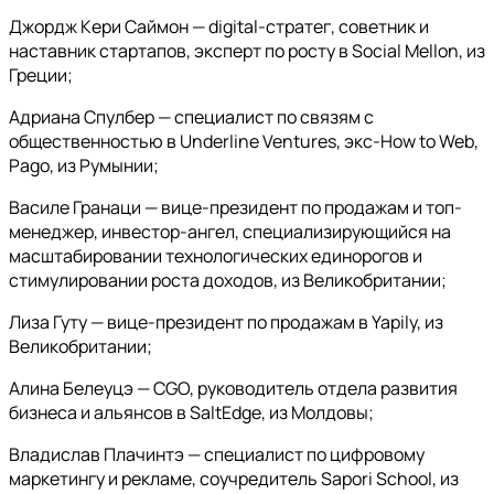
Джордж Кери Саймон — digital-стратег, советник и
наставник стартапов, эксперт по росту в Social Mellon, из
Греции;
Адриана Спулбер — специалист по связям с
общественностью в Underline Ventures, экс-How to Web,
Pago, из Румынии;
Василе Гранаци — вице-президент по продажам и топ-
менеджер, инвестор-ангел, специализирующийся на
масштабировании технологических единорогов и
стимулировании роста доходов, из Великобритании;
Лиза Гуту — вице-президент по продажам в Yapily, из
Великобритании;
Алина Белеуцэ — CGO, руководитель отдела развития
бизнеса и альянсов в SaltEdge, из Молдовы;
Владислав Плачинтэ — специалист по цифровому
маркетингу и рекламе, соучредитель Sapori School, из