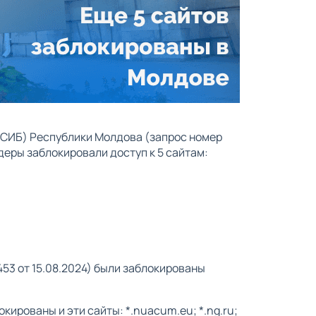
СИБ) Республики Молдова (запрос номер
деры заблокировали доступ к 5 сайтам:
53 от 15.08.2024) были заблокированы
окированы и эти сайты: *.nuacum.eu; *.ng.ru;