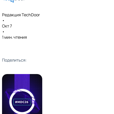
Редакция TechDoor
•
Окт 7
•
1 мин. чтения
Поделиться: