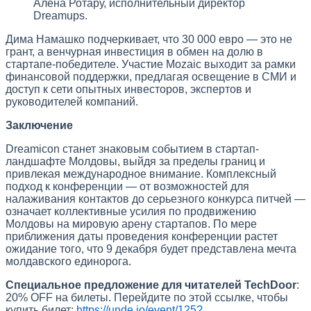
Алена Ротару, исполнительный директор
Dreamups.
Дима Намашко подчеркивает, что 30 000 евро — это не
грант, а венчурная инвестиция в обмен на долю в
стартапе-победителе. Участие Mozaic выходит за рамки
финансовой поддержки, предлагая освещение в СМИ и
доступ к сети опытных инвесторов, экспертов и
руководителей компаний.
Заключение
Dreamicon станет знаковым событием в стартап-
ландшафте Молдовы, выйдя за пределы границ и
привлекая международное внимание. Комплексный
подход к конференции — от возможностей для
налаживания контактов до серьезного конкурса питчей —
означает коллективные усилия по продвижению
Молдовы на мировую арену стартапов. По мере
приближения даты проведения конференции растет
ожидание того, что 9 декабря будет представлена мечта
молдавского единорога.
Специальное предложение для читателей TechDoor
:
20% OFF на билеты. Перейдите по этой ссылке, чтобы
купить билет:
https://unde.io/event/125?