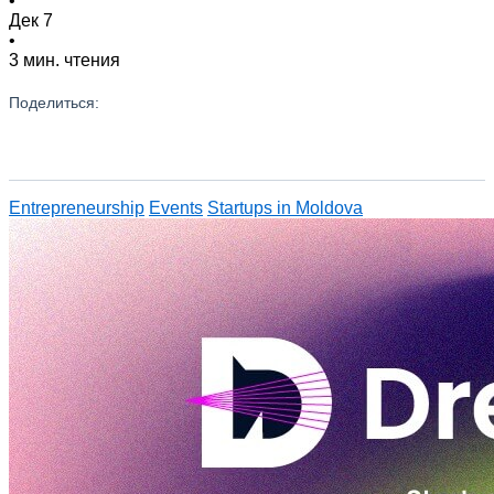
•
Дек 7
•
3 мин. чтения
Поделиться:
Entrepreneurship
Events
Startups in Moldova