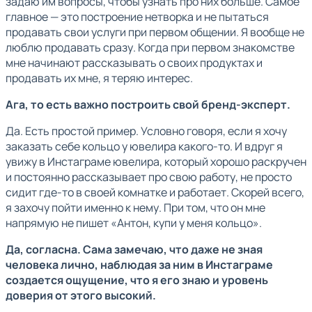
задаю им вопросы, чтобы узнать про них больше. Самое
главное — это построение нетворка и не пытаться
продавать свои услуги при первом общении. Я вообще не
люблю продавать сразу. Когда при первом знакомстве
мне начинают рассказывать о своих продуктах и
продавать их мне, я теряю интерес.
Ага, то есть важно построить свой бренд-эксперт.
Да. Есть простой пример. Условно говоря, если я хочу
заказать себе кольцо у ювелира какого-то. И вдруг я
увижу в Инстаграме ювелира, который хорошо раскручен
и постоянно рассказывает про свою работу, не просто
сидит где-то в своей комнатке и работает. Скорей всего,
я захочу пойти именно к нему. При том, что он мне
напрямую не пишет «Антон, купи у меня кольцо».
Да, согласна. Сама замечаю, что даже не зная
человека лично, наблюдая за ним в Инстаграме
создается ощущение, что я его знаю и уровень
доверия от этого высокий.