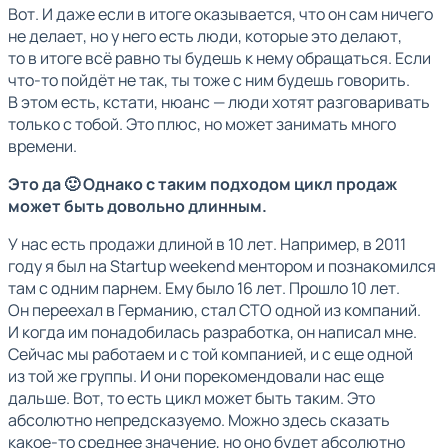
Вот. И даже если в итоге оказывается, что он сам ничего
не делает, но у него есть люди, которые это делают,
то в итоге всё равно ты будешь к нему обращаться. Если
что-то пойдёт не так, ты тоже с ним будешь говорить.
В этом есть, кстати, нюанс — люди хотят разговаривать
только с тобой. Это плюс, но может занимать много
времени.
Это да 🙂 Однако с таким подходом цикл продаж
может быть довольно длинным.
У нас есть продажи длиной в 10 лет. Например, в 2011
году я был на Startup weekend ментором и познакомился
там с одним парнем. Ему было 16 лет. Прошло 10 лет.
Он переехал в Германию, стал СТО одной из компаний.
И когда им понадобилась разработка, он написал мне.
Сейчас мы работаем и с той компанией, и с еще одной
из той же группы. И они порекомендовали нас еще
дальше. Вот, то есть цикл может быть таким. Это
абсолютно непредсказуемо. Можно здесь сказать
какое-то среднее значение, но оно будет абсолютно