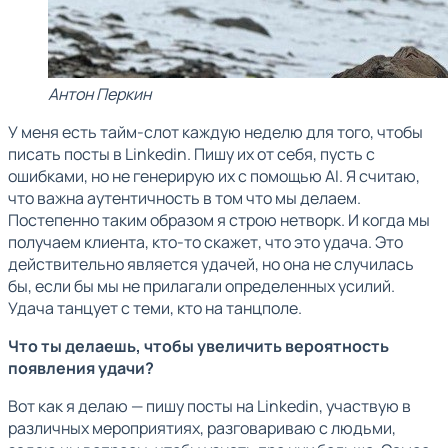
Антон Перкин
У меня есть тайм-слот каждую неделю для того, чтобы
писать посты в Linkedin. Пишу их от себя, пусть c
ошибками, но не генерирую их с помощью AI. Я считаю,
что важна аутентичность в том что мы делаем.
Постепенно таким образом я строю нетворк. И когда мы
получаем клиента, кто-то скажет, что это удача. Это
действительно является удачей, но она не случилась
бы, если бы мы не прилагали определенных усилий.
Удача танцует с теми, кто на танцполе.
Что ты делаешь, чтобы увеличить вероятность
появления удачи?
Вот как я делаю — пишу посты на Linkedin, участвую в
различных мероприятиях, разговариваю с людьми,