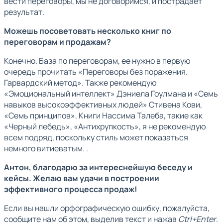
вести переговоры, мы не договоримся, и пострадает
результат.
Можешь посоветовать несколько книг по
переговорам и продажам?
Конечно. База по переговорам, ее нужно в первую
очередь прочитать «Переговоры без поражения.
Гарвардский метод». Также рекомендую
«Эмоциональный интеллект» Дэниела Гоулмана и «Семь
навыков высокоэффективных людей» Стивена Кови,
«Семь принципов». Книги Нассима Талеба, такие как
«Черный лебедь», «Антихрупкость», я не рекомендую
всем подряд, поскольку стиль может показаться
немного витиеватым. .
Антон, благодарю за интереснейшую беседу и
кейсы. Желаю вам удачи в построении
эффективного процесса продаж!
Если вы нашли орфографическую ошибку, пожалуйста,
сообщите нам об этом, выделив текст и нажав
Ctrl+Enter
.