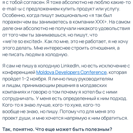
я с тобой согласен. Я тоже абсолютно не люблю какие-то
e-mail-ы с предложением купить продукт или услугу.
Особенно, когда пишут эмоционально «я так был
поражен чем вы занимаетесь в компании XXX». На самом
деле они абсолютно не получали никакого удовольствия
от того чем ты занимаешься, но пишут, что
«we’re so excited». Как по мне, это не работает, я не хочу
этого делать. Мне интереснее строить отношения, а
не писать людям в холодную.
Я сам не пишу в холодную LinkedIn, но есть исключение с
конференцией
Moldova Developers Conference
, которая
пройдет 1−2 ноября. Я лично пишу руководителям
и лицам, принимающим решения в молдавских
компаниях и говорю о том почему я хотел бы с ними
сотрудничать. У меня есть определенный к ним подход.
Кого-то я знаю лучше, кого-то хуже, кого-то
вообще не знаю, но пишу. Потому что для меня это
проект души, и мне хочется напрямую к ним обратиться.
Так, понятно. Что еще может быть полезным?