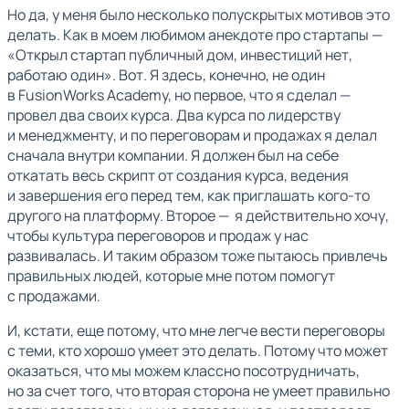
Но да, у меня было несколько полускрытых мотивов это
делать. Как в моем любимом анекдоте про стартапы —
«Открыл стартап публичный дом, инвестиций нет,
работаю один». Вот. Я здесь, конечно, не один
в FusionWorks Academy, но первое, что я сделал —
провел два своих курса. Два курса по лидерству
и менеджменту, и по переговорам и продажах я делал
сначала внутри компании. Я должен был на себе
откатать весь скрипт от создания курса, ведения
и завершения его перед тем, как приглашать кого-то
другого на платформу. Второе — я действительно хочу,
чтобы культура переговоров и продаж у нас
развивалась. И таким образом тоже пытаюсь привлечь
правильных людей, которые мне потом помогут
с продажами.
И, кстати, еще потому, что мне легче вести переговоры
с теми, кто хорошо умеет это делать. Потому что может
оказаться, что мы можем классно посотрудничать,
но за счет того, что вторая сторона не умеет правильно