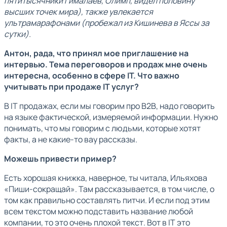
пятитысячники Гималаев, Олимп, видел половину
высших точек мира), также увлекается
ультрамарафонами (пробежал из Кишинева в Яссы за
сутки).
Антон, рада, что принял мое приглашение на
интервью. Тема переговоров и продаж мне очень
интересна, особенно в сфере IT. Что важно
учитывать при продаже IT услуг?
В IT продажах, если мы говорим про B2B, надо говорить
на языке фактической, измеряемой информации. Нужно
понимать, что мы говорим с людьми, которые хотят
факты, а не какие-то вау рассказы.
Можешь привести пример?
Есть хорошая книжка, наверное, ты читала, Ильяхова
«Пиши-сокращай». Там рассказывается, в том числе, о
том как правильно составлять питчи. И если под этим
всем текстом можно подставить название любой
компании, то это очень плохой текст. Вот в IT это